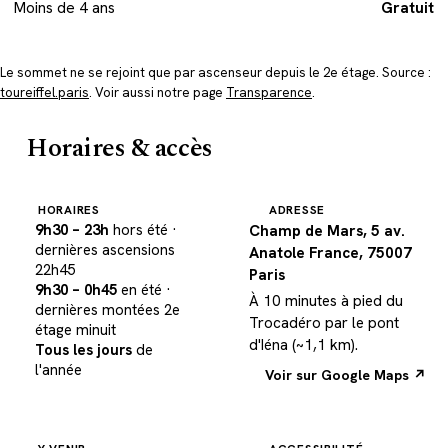
Moins de 4 ans
Gratuit
Le sommet ne se rejoint que par ascenseur depuis le 2e étage. Source :
toureiffel.paris
. Voir aussi notre page
Transparence
.
Horaires & accès
HORAIRES
ADRESSE
9h30 – 23h
hors été
·
Champ de Mars, 5 av.
dernières ascensions
Anatole France, 75007
22h45
Paris
9h30 – 0h45
en été
·
À 10 minutes à pied du
dernières montées 2e
Trocadéro par le pont
étage minuit
d'Iéna (~1,1 km).
Tous les jours
de
l'année
Voir sur Google Maps ↗