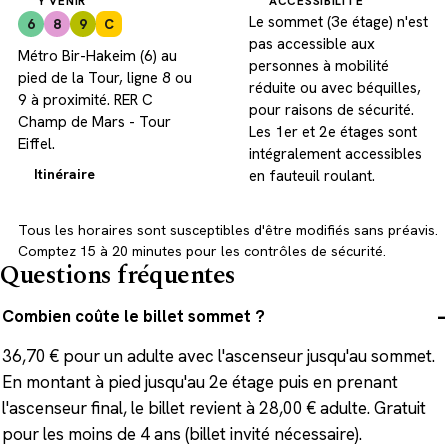
Y VENIR
ACCESSIBILITÉ
Le sommet (3e étage) n'est
6
8
9
C
pas accessible aux
Métro Bir-Hakeim (6) au
personnes à mobilité
pied de la Tour, ligne 8 ou
réduite ou avec béquilles,
9 à proximité. RER C
pour raisons de sécurité.
Champ de Mars - Tour
Les 1er et 2e étages sont
Eiffel.
intégralement accessibles
Itinéraire
en fauteuil roulant.
Tous les horaires sont susceptibles d'être modifiés sans préavis.
Comptez 15 à 20 minutes pour les contrôles de sécurité.
Questions fréquentes
Combien coûte le billet sommet ?
36,70 € pour un adulte avec l'ascenseur jusqu'au sommet.
En montant à pied jusqu'au 2e étage puis en prenant
l'ascenseur final, le billet revient à 28,00 € adulte. Gratuit
pour les moins de 4 ans (billet invité nécessaire).