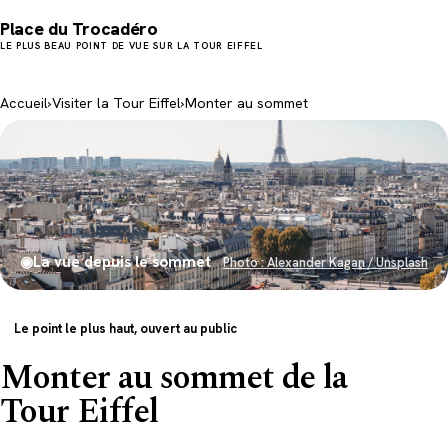
Place du Trocadéro
LE PLUS BEAU POINT DE VUE SUR LA TOUR EIFFEL
Accueil
›
Visiter la Tour Eiffel
›
Monter au sommet
◉
La vue depuis le sommet
Photo : Alexander Kagan / Unsplash
Le point le plus haut, ouvert au public
Monter au sommet de la
Tour Eiffel