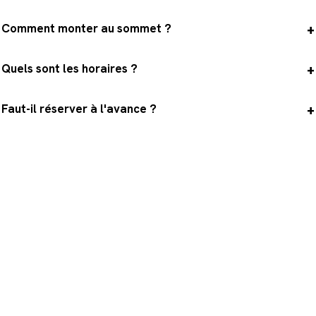
Comment monter au sommet ?
Quels sont les horaires ?
Faut-il réserver à l'avance ?
Prêt à monter tout en haut ?
Réservez votre billet sommet en ligne pour
sécuriser votre créneau, puis profitez de la vue à
360° sur Paris depuis le point le plus haut de la
Tour.
Réserver mon billet sommet