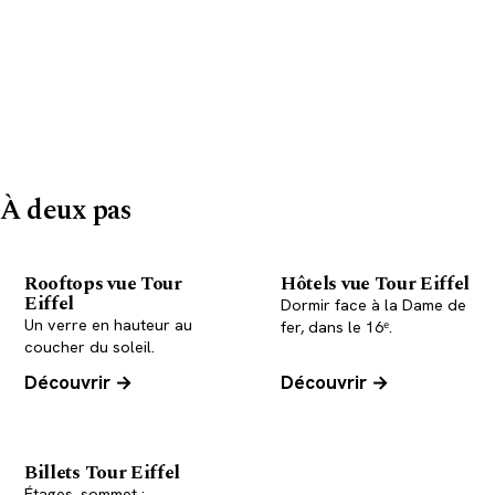
Trocadéro, juste à côté.
Réserver une table
Manger & dormir au Trocadéro
À deux pas
Rooftops vue Tour
Hôtels vue Tour Eiffel
Eiffel
Dormir face à la Dame de
Un verre en hauteur au
fer, dans le 16ᵉ.
coucher du soleil.
Découvrir →
Découvrir →
Billets Tour Eiffel
Étages, sommet :