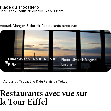
Place du Trocadéro
LE PLUS BEAU POINT DE VUE SUR LA TOUR EIFFEL
Accueil
›
Manger & dormir
›
Restaurants avec vue
Dîner avec vue sur la Tour
Photo : Simon Infanger /
◉
Eiffel
Unsplash
Autour du Trocadéro & du Palais de Tokyo
Restaurants avec vue sur
la Tour Eiffel