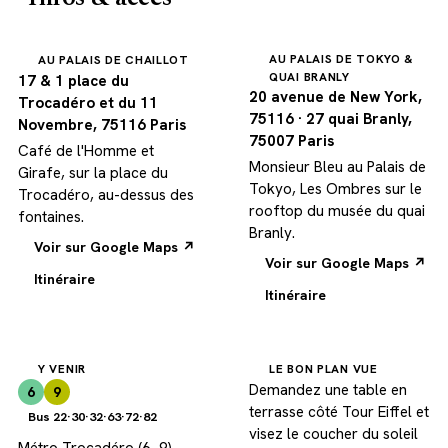
AU PALAIS DE TOKYO &
AU PALAIS DE CHAILLOT
QUAI BRANLY
17 & 1 place du
20 avenue de New York,
Trocadéro et du 11
75116 · 27 quai Branly,
Novembre, 75116 Paris
75007 Paris
Café de l'Homme et
Monsieur Bleu au Palais de
Girafe, sur la place du
Tokyo, Les Ombres sur le
Trocadéro, au-dessus des
rooftop du musée du quai
fontaines.
Branly.
Voir sur Google Maps ↗
Voir sur Google Maps ↗
Itinéraire
Itinéraire
Y VENIR
LE BON PLAN VUE
Demandez une table en
6
9
terrasse côté Tour Eiffel et
Bus 22·30·32·63·72·82
visez le coucher du soleil