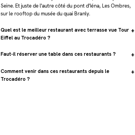
Seine. Et juste de l'autre côté du pont d'Iéna, Les Ombres,
sur le rooftop du musée du quai Branly.
Quel est le meilleur restaurant avec terrasse vue Tour
Eiffel au Trocadéro ?
Faut-il réserver une table dans ces restaurants ?
Comment venir dans ces restaurants depuis le
Trocadéro ?
Une table face à la Tour Eiffel ?
Réservez à l'avance la table qui vous
correspond, puis prolongez la soirée avec la vue
sur la Tour Eiffel depuis l'esplanade du