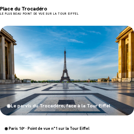
Place du Trocadéro
LE PLUS BEAU POINT DE VUE SUR LA TOUR EIFFEL
◉
Le parvis du Trocadéro, face à la Tour Eiffel
◉ Paris 16ᵉ · Point de vue n°1 sur la Tour Eiffel