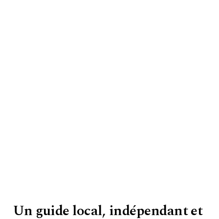
Réservez vos incontournables en
quelques secondes
Billets coupe-file pour la Tour Eiffel, croisière
commentée au pied de la Dame de fer, ou entrée
pour l'Aquarium de Paris juste dans les jardins.
Évitez la file, profitez de la vue.
Billets Tour Eiffel
Croisière sur la Seine
Aquarium & musées
Un guide local, indépendant et